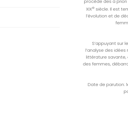
procède des a priori 
e
XIX
siècle. Il est t
l’évolution et de déc
femmes
S’appuyant sur l
l’analyse des idées 
littérature savante,
des femmes, débarras
Date de parution: 
p