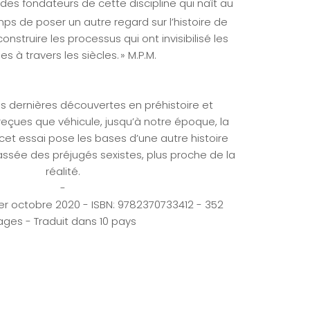
des fondateurs de cette discipline qui naît au
emps de poser un autre regard sur l’histoire de
onstruire les processus qui ont invisibilisé les
 à travers les siècles. » M.P.M.
es dernières découvertes en préhistoire et
reçues que véhicule, jusqu’à notre époque, la
 cet essai pose les bases d’une autre histoire
sée des préjugés sexistes, plus proche de la
réalité.
-
1er octobre 2020 - ISBN: 9782370733412 - 352
ages - Traduit dans 10 pays