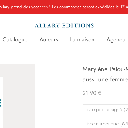
Allary prend des vacances ! Les commandes seront expédiées le 17 ao
Catalogue
Auteurs
La maison
Agenda
Catalogue
Auteurs
La maison
Agenda
Marylène Patou-M
aussi une femme
21.90 €
Livre papier signé (2
Livre numérique (8.