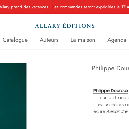
Allary prend des vacances ! Les commandes seront expédiées le 17 ao
Catalogue
Auteurs
La maison
Agenda
Catalogue
Auteurs
La maison
Agenda
Philippe Dou
Philippe Douroux
sur les trace
épluché ses a
écrire
Alexandre 