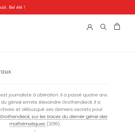
ût. Bel été !
roux
est journaliste à
Libération
. Il a passé quatre ans
s du génial ermite Alexandre Grothendieck. Il a
rchives et débusqué ses derniers secrets pour
Grothendieck, sur les traces du dernier génie des
mathématiques
(2016).
-