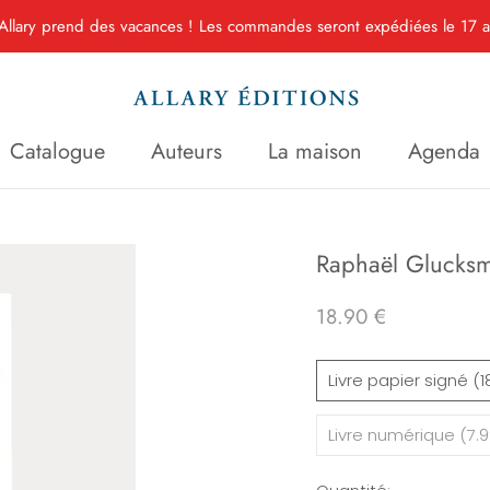
Allary prend des vacances ! Les commandes seront expédiées le 17 ao
Catalogue
Auteurs
La maison
Agenda
Catalogue
Auteurs
La maison
Agenda
Raphaël Glucksm
18.90 €
Livre papier signé (1
Livre numérique (7.