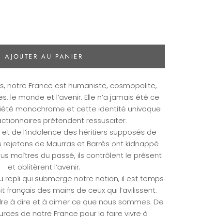
AJOUTER AU PANIER
es, notre France est humaniste, cosmopolite,
s, le monde et l’avenir. Elle n’a jamais été ce
ciété monochrome et cette identité univoque
actionnaires prétendent ressusciter.
e et de l’indolence des héritiers supposés de
es rejetons de Maurras et Barrès ont kidnappé
nus maîtres du passé, ils contrôlent le présent
et oblitèrent l’avenir.
u repli qui submerge notre nation, il est temps
t français des mains de ceux qui l’avilissent.
e à dire et à aimer ce que nous sommes. De
urces de notre France pour la faire vivre à