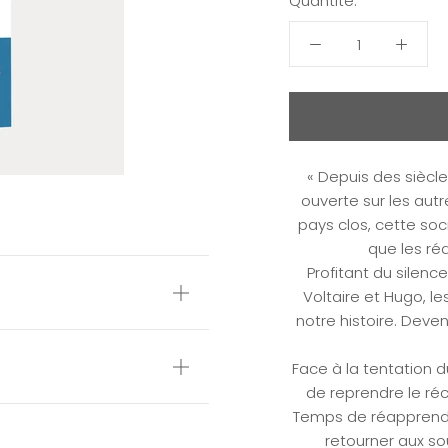
Quantité:
« Depuis des siècl
ouverte sur les autre
pays clos, cette so
que les ré
Profitant du silenc
Voltaire et Hugo, l
notre histoire. Deve
Face à la tentation d
de reprendre le réci
Temps de réapprendr
retourner aux so