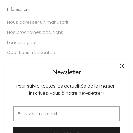
Informations
Nous adresser un manuscrit
Nos prochaines parutions
Foreign rights
Questions fréquentes
Newsletter
Légal
Pour suivre toutes les actualités de la maison,
Conditions générales de vente
inscrivez-vous à notre newsletter !
Mentions légales
Déclaration relative aux cookies
© Allary Editions